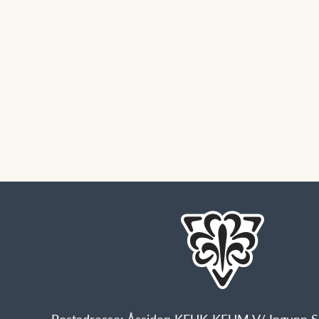
Postadresse: Åssiden KFUK-KFUM V/ Ingunn Se