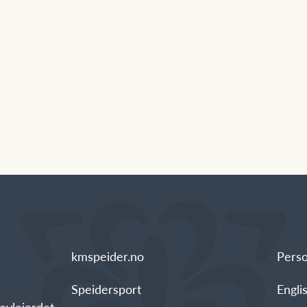
kmspeider.no
Pers
Speidersport
Engli
vlejordet,