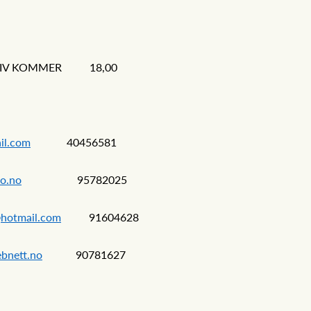
KRIV KOMMER 18,00
il.com
40456581
o.no
95782025
@hotmail.com
91604628
ebnett.no
90781627