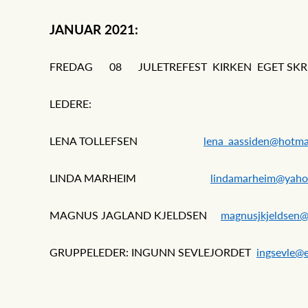
JANUAR 2021:
FREDAG 08 JULETREFEST KIRKEN EGET S
LEDERE:
LENA TOLLEFSEN
lena_aassiden@hotma
LINDA MARHEIM
lindamarheim@yaho
MAGNUS JAGLAND KJELDSEN
magnusjkjeldsen
GRUPPELEDER: INGUNN SEVLEJORDET
ingsevle@