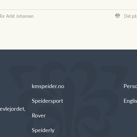
Tor Arild Johansen
Del på
kmspeider.no
Pers
Speidersport
Engli
vlejordet,
Rover
Speiderly