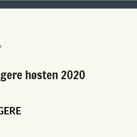
0
agere høsten 2020
GERE