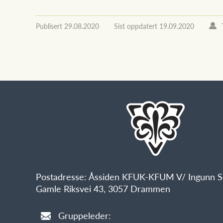
Publisert
29.08.2020
Sist oppdatert
19.09.2020
Postadresse: Åssiden KFUK-KFUM V/ Ingunn Se
Gamle Riksvei 43, 3057 Drammen
Gruppeleder: