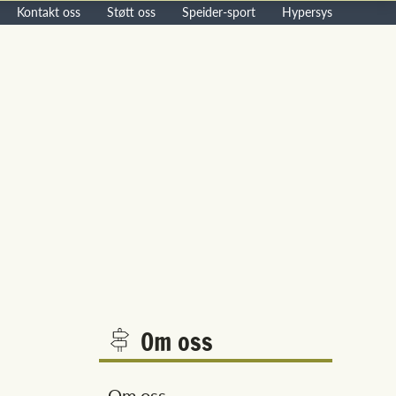
Kontakt oss
Støtt oss
Speider-sport
Hypersys
Om oss
Om oss